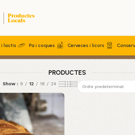
i lactis
Pa i coques
Cerveces i licors
Conser
PRODUCTES
Show
9
12
18
24