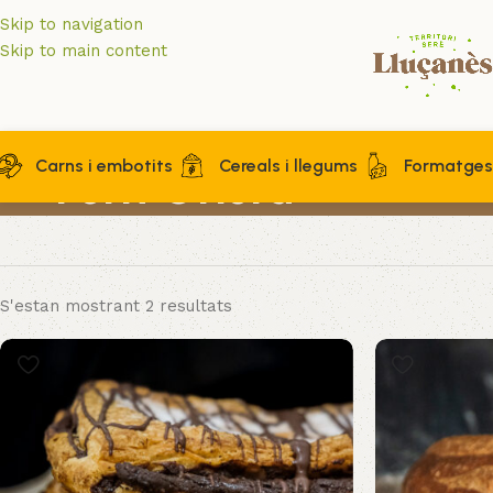
Skip to navigation
Skip to main content
Carns i embotits
Cereals i llegums
Formatges 
Forn Oristà
S'estan mostrant 2 resultats