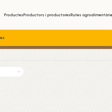
Productes
Productors i productores
Rutes agroalimentàri
ves