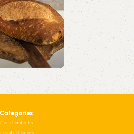
Categories
Carns i embotits
Cereals i llegums