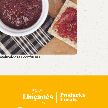
Melmelades i confitures
Melmelades i conserves