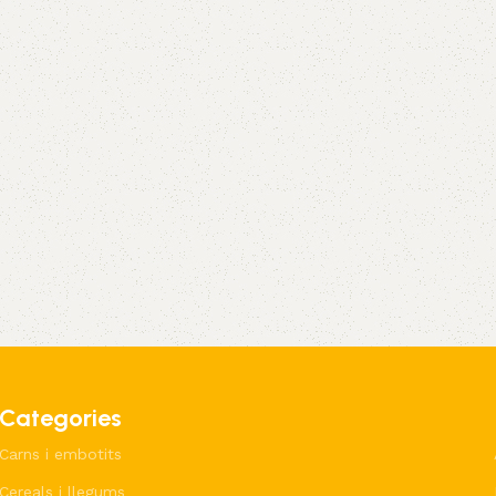
Categories
Carns i embotits
Cereals i llegums