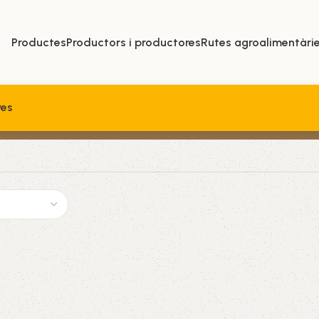
Productes
Productors i productores
Rutes agroalimentàri
ves