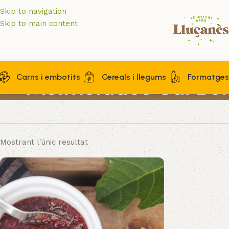
Skip to navigation
Skip to main content
Carns i embotits
Cereals i llegums
Formatges 
Melmelades Cal Be
Mostrant l'únic resultat