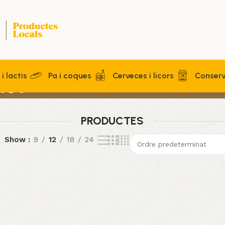
i lactis
Pa i coques
Cerveces i licors
Conser
net
PRODUCTES
Show
9
12
18
24