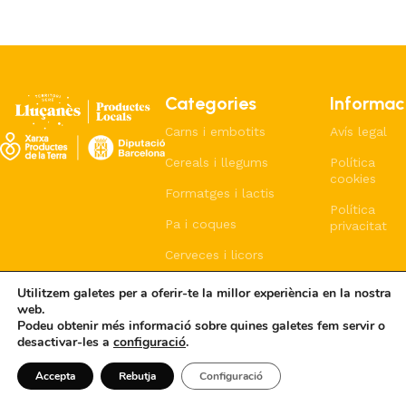
Mas Terricabras
Blat forment
Cereals i llegums
Cigró d'Oristà
Categories
Informac
Carns i embotits
Avís legal
Cereals i llegums
Política
cookies
Formatges i lactis
Política
Pa i coques
privacitat
Cerveces i licors
Utilitzem galetes per a oferir-te la millor experiència en la nostra
©2026 - Consorci del Lluçanès
web.
Podeu obtenir més informació sobre quines galetes fem servir o
desactivar-les a
configuració
.
Accepta
Rebutja
Configuració