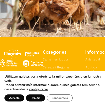
Niu Verd
Carns i embotits
Pollastre
Categories
Informac
Carns i embotits
Avís legal
Cereals i llegums
Política
cookies
Formatges i lactis
Utilitzem galetes per a oferir-te la millor experiència en la nostra
Política
web.
Pa i coques
privacitat
Podeu obtenir més informació sobre quines galetes fem servir o
desactivar-les a
configuració
.
Cerveces i licors
Accepta
Rebutja
Configuració
©2026 - Consorci del Lluçanès