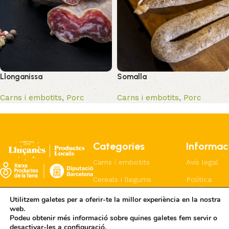
Llonganissa
Somalla
Carns i embotits
,
Porc
Carns i embotits
,
Porc
Categories
Informac
Carns i embotits
Avís legal
Cereals i llegums
Política
cookies
Formatges i lactis
Utilitzem galetes per a oferir-te la millor experiència en la nostra
Política
web.
Pa i coques
privacitat
Podeu obtenir més informació sobre quines galetes fem servir o
desactivar-les a
configuració
.