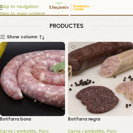
Embotits Camprubí
Skip to navigation
Skip to main content
PRODUCTES
Show column
Botifarra bona
Botifarra negra
Carns i embotits
,
Porc
Carns i embotits
,
Porc