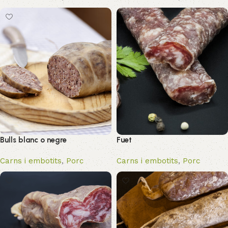
Bulls blanc o negre
Fuet
Carns i embotits
,
Porc
Carns i embotits
,
Porc