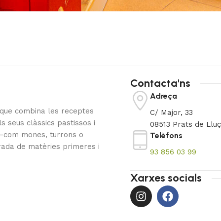
Contacta'ns
Adreça
t que combina les receptes
C/ Major, 33
s seus clàssics pastissos i
08513 Prats de Llu
a —com mones, turrons o
Telèfons
rada de matèries primeres i
93 856 03 99
Xarxes socials