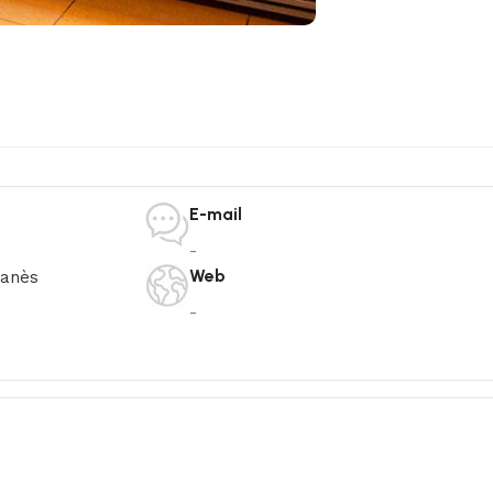
E-mail
-
Web
çanès
-