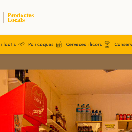
i lactis
Pa i coques
Cerveces i licors
Conser