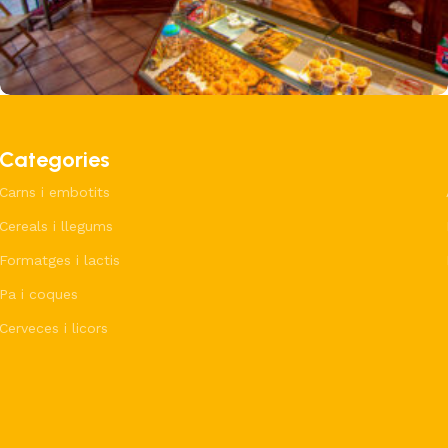
Coques
Pa
Pa i coques
Forn J.Bruch
Categories
Carns i embotits
Cereals i llegums
Formatges i lactis
Pa i coques
Cerveces i licors