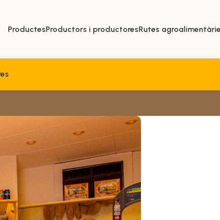
Productes
Productors i productores
Rutes agroalimentàri
ves