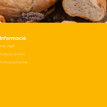
Coques
Pa
Pa i coques
Forn de pa Vilamú
Informació
Avís legal
Política cookies
Política privacitat