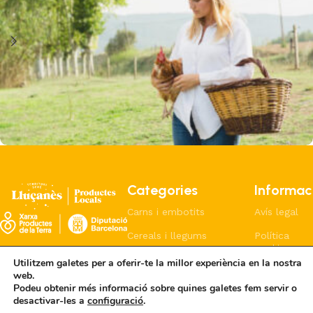
Masia Escrigas
Sector primari
Categories
Informac
Carns i embotits
Avís legal
Cereals i llegums
Política
cookies
Formatges i lactis
Utilitzem galetes per a oferir-te la millor experiència en la nostra
Política
web.
Pa i coques
privacitat
Podeu obtenir més informació sobre quines galetes fem servir o
desactivar-les a
configuració
.
Cerveces i licors