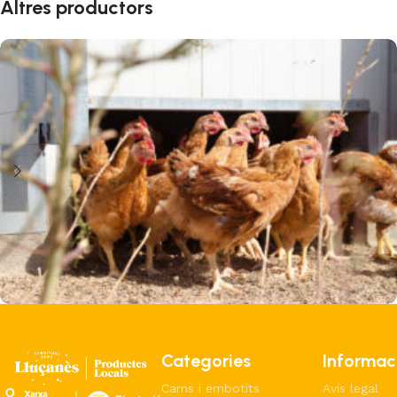
Altres productors
Niu Verd
Carns i embotits
Pollastre
Categories
Informac
Carns i embotits
Avís legal