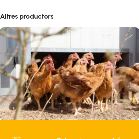
Altres productors
Niu Verd
Carns i embotits
Pollastre